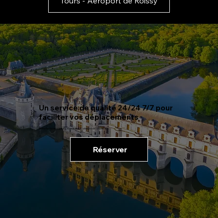
Tours - Aéroport de Roissy
Un service de qualité
24/24 7/7 pour
faciliter vos déplacements
Transferts aéroport, excursions, visites de châteaux
Réserver