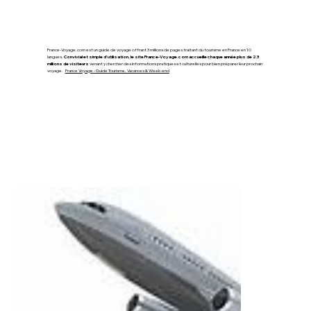
France-Voyage.com est un guide de voyage offrant 3 millions de pages traitant du tourisme en France en 10
langues.
Convivial et simple d'utilisation, le site France-Voyage.com accueille chaque année plus de 23
millions de visiteurs
venant y chercher des informations pratiques et culturelles pour bien préparer leur prochain
voyage.
France Voyage - Guide Tourisme, Vacances & Week-end