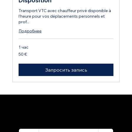
Disposition
Transport VTC avec chauffeur privé disponible à
l’heure pour vos déplacements personnels et
prof...
Подробнее
1 час
50
50 €
евро
Запросить запись
© 2024 |
VTC DRIVER
TOURS
MENTIONS LEGALES