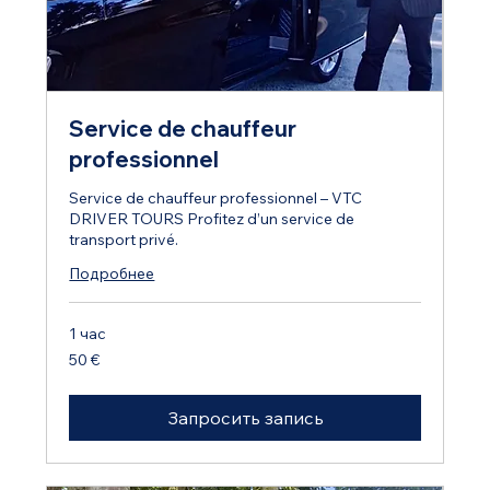
Service de chauffeur
professionnel
Service de chauffeur professionnel – VTC
DRIVER TOURS Profitez d’un service de
transport privé.
Подробнее
1 час
50
50 €
евро
Запросить запись