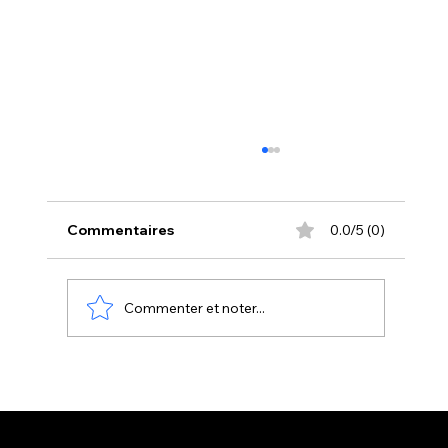
Commentaires
0.0/5 (0)
Commenter et noter...
Les avantages des services VTC haut
de gamme à Tours