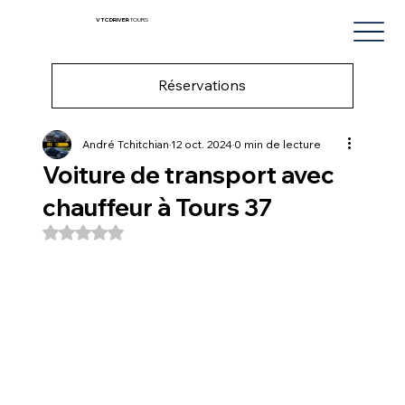
VTC DRIVER
TOURS
Réservations
André Tchitchian
12 oct. 2024
0 min de lecture
Voiture de transport avec
chauffeur à Tours 37
Noté NaN étoiles sur 5.