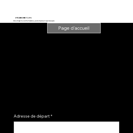
VTC DRIVER
TOURS
Des trajets confortables, ponctuels et sur mesure
Page d'accueil
Indiquez votre point de
départ et votre
destination, ou
réservez avec des
détails précis
directement par e-mail
:
andretchi.vtc@gmail.c
om
Tél: 07 43 33 32 32
Adresse de départ
*